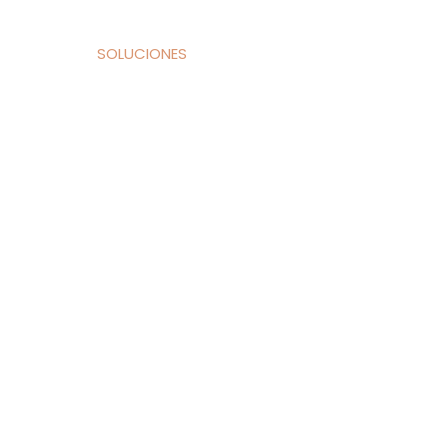
Contacto
INICIO
SOLUCIONES
EN
ES
ximo Rendimiento