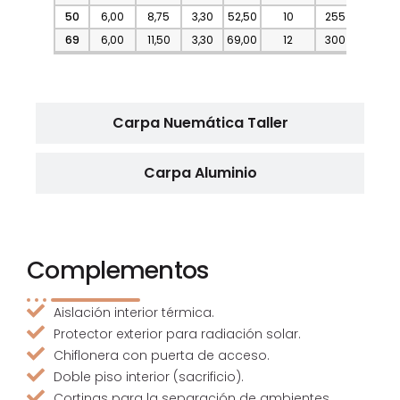
(min)
50
6,00
8,75
3,30
52,50
10
255
1,7
69
6,00
11,50
3,30
69,00
12
300
1,9
Carpa Nuemática Taller
Carpa Aluminio
Complementos
Aislación interior térmica.
Protector exterior para radiación solar.
Chiflonera con puerta de acceso.
Doble piso interior (sacrificio).
Cortinas para la separación de ambientes.